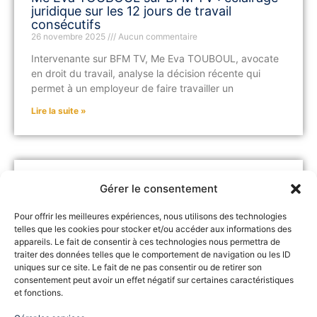
juridique sur les 12 jours de travail
consécutifs
26 novembre 2025
Aucun commentaire
Intervenante sur BFM TV, Me Eva TOUBOUL, avocate
en droit du travail, analyse la décision récente qui
permet à un employeur de faire travailler un
Lire la suite »
Insultes au travail : ce qu’enseigne une
Gérer le consentement
décision étonnante de la Cour d’appel
24 novembre 2025
Aucun commentaire
Pour offrir les meilleures expériences, nous utilisons des technologies
telles que les cookies pour stocker et/ou accéder aux informations des
Dans le domaine du droit du travail, certaines
appareils. Le fait de consentir à ces technologies nous permettra de
décisions judiciaires surprennent par leur portée. C’est
traiter des données telles que le comportement de navigation ou les ID
le cas d’un salarié licencié pour avoir insulté son
uniques sur ce site. Le fait de ne pas consentir ou de retirer son
supérieur…
consentement peut avoir un effet négatif sur certaines caractéristiques
et fonctions.
Lire la suite »