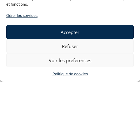
et fonctions.
le cas d’un salarié licencié pour avoir insulté son
supérieur…
Gérer les services
Lire la suite »
Accepter
Refuser
Rupture conventionnelle: Pourquoi c’est
Voir les préférences
peut être le bon moment pour demander
la votre.
2 novembre 2025
Aucun commentaire
Politique de cookies
Avec plus de 500 000 ruptures conventionnelles
signées en 2024, ce mode de séparation à l’amiable
entre salarié et employeur atteint un niveau record.
Challenges
Lire la suite »