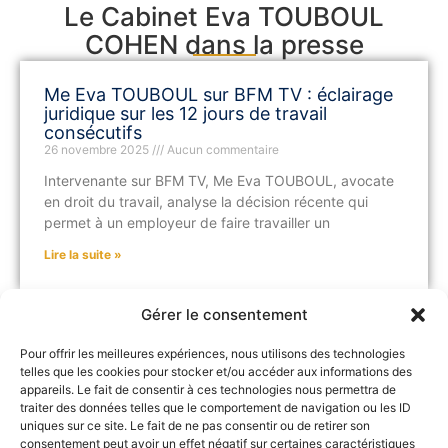
Le Cabinet Eva TOUBOUL
COHEN dans la presse
Me Eva TOUBOUL sur BFM TV : éclairage
juridique sur les 12 jours de travail
consécutifs
26 novembre 2025
Aucun commentaire
Intervenante sur BFM TV, Me Eva TOUBOUL, avocate
en droit du travail, analyse la décision récente qui
permet à un employeur de faire travailler un
Lire la suite »
Gérer le consentement
Pour offrir les meilleures expériences, nous utilisons des technologies
Insultes au travail : ce qu’enseigne une
telles que les cookies pour stocker et/ou accéder aux informations des
décision étonnante de la Cour d’appel
appareils. Le fait de consentir à ces technologies nous permettra de
24 novembre 2025
Aucun commentaire
traiter des données telles que le comportement de navigation ou les ID
Dans le domaine du droit du travail, certaines
uniques sur ce site. Le fait de ne pas consentir ou de retirer son
consentement peut avoir un effet négatif sur certaines caractéristiques
décisions judiciaires surprennent par leur portée. C’est