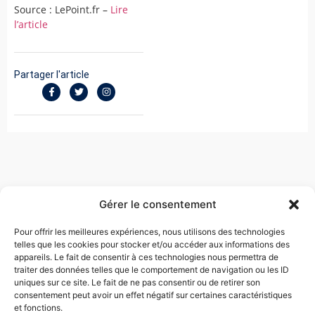
Source : LePoint.fr –
Lire
l’article
Partager l'article
Gérer le consentement
Pour offrir les meilleures expériences, nous utilisons des technologies
telles que les cookies pour stocker et/ou accéder aux informations des
EVA TOUBOUL COHEN
appareils. Le fait de consentir à ces technologies nous permettra de
traiter des données telles que le comportement de navigation ou les ID
uniques sur ce site. Le fait de ne pas consentir ou de retirer son
Me Touboul négocie des sorties d’entreprise, plaide
consentement peut avoir un effet négatif sur certaines caractéristiques
des dossiers pour licenciement abusif, harcèlement
et fonctions.