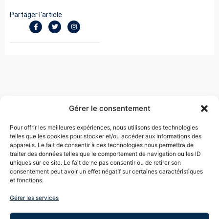
Partager l'article
Gérer le consentement
Pour offrir les meilleures expériences, nous utilisons des technologies
telles que les cookies pour stocker et/ou accéder aux informations des
EVA TOUBOUL COHEN
appareils. Le fait de consentir à ces technologies nous permettra de
traiter des données telles que le comportement de navigation ou les ID
uniques sur ce site. Le fait de ne pas consentir ou de retirer son
Me Touboul négocie des sorties d’entreprise, plaide
consentement peut avoir un effet négatif sur certaines caractéristiques
des dossiers pour licenciement abusif, harcèlement
et fonctions.
moral, ruptures conventionnelles, travail dissimulé,
nullités de convention de forfait jour, ruptures
Gérer les services
abusives de période d’essai, inaptitudes pour raison
médicale.