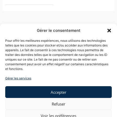
Gérer le consentement
Pour offrir les meilleures expériences, nous utilisons des technologies
telles que les cookies pour stocker et/ou accéder aux informations des
appareils. Le fait de consentir à ces technologies nous permettra de
traiter des données telles que le comportement de navigation ou les ID
EVA TOUBOUL COHEN
uniques sur ce site. Le fait de ne pas consentir ou de retirer son
consentement peut avoir un effet négatif sur certaines caractéristiques
et fonctions.
Me Touboul négocie des sorties d’entreprise, plaide
des dossiers pour licenciement abusif, harcèlement
Gérer les services
moral, ruptures conventionnelles, travail dissimulé,
nullités de convention de forfait jour, ruptures
abusives de période d’essai, inaptitudes pour raison
Accepter
médicale.
Refuser
RÉSEAUX SOCIAUX
Voir les préférences