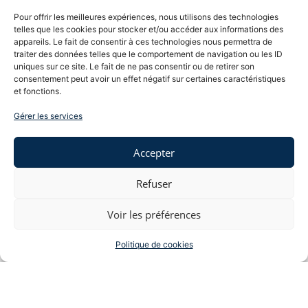
de la DIRRECTE.
Pour offrir les meilleures expériences, nous utilisons des technologies
telles que les cookies pour stocker et/ou accéder aux informations des
Dès lors, si la DIRRECTE
appareils. Le fait de consentir à ces technologies nous permettra de
refuse finalement la prise
traiter des données telles que le comportement de navigation ou les ID
en charge du chômage
uniques sur ce site. Le fait de ne pas consentir ou de retirer son
partiel mis en œuvre par
consentement peut avoir un effet négatif sur certaines caractéristiques
une entreprise, le coût
et fonctions.
dudit chômage partiel
Gérer les services
demeurera entièrement à
la charge de l’employeur …
Accepter
Partager l'article
Refuser
Voir les préférences
Politique de cookies