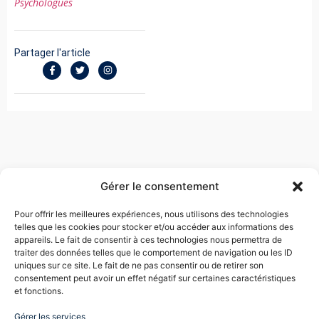
Psychologues
Partager l'article
Gérer le consentement
Pour offrir les meilleures expériences, nous utilisons des technologies
telles que les cookies pour stocker et/ou accéder aux informations des
EVA TOUBOUL COHEN
appareils. Le fait de consentir à ces technologies nous permettra de
traiter des données telles que le comportement de navigation ou les ID
uniques sur ce site. Le fait de ne pas consentir ou de retirer son
Me Touboul négocie des sorties d’entreprise, plaide
consentement peut avoir un effet négatif sur certaines caractéristiques
des dossiers pour licenciement abusif, harcèlement
et fonctions.
moral, ruptures conventionnelles, travail dissimulé,
nullités de convention de forfait jour, ruptures
Gérer les services