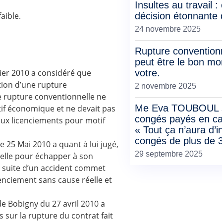
Insultes au travail 
aible.
décision étonnante 
24 novembre 2025
Rupture conventionn
peut être le bon m
ier 2010 a considéré que
votre.
tion d’une rupture
2 novembre 2025
 rupture conventionnelle ne
Me Eva TOUBOUL s
tif économique et ne devait pas
congés payés en cas
aux licenciements pour motif
« Tout ça n’aura d’i
congés de plus de 3
 25 Mai 2010 a quant à lui jugé,
29 septembre 2025
nelle pour échapper à son
r suite d’un accident commet
cenciement sans cause réelle et
e Bobigny du 27 avril 2010 a
s sur la rupture du contrat fait