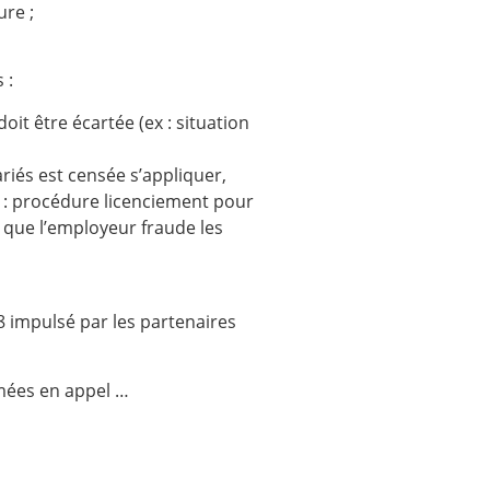
ure ;
 :
oit être écartée (ex : situation
riés est censée s’appliquer,
x : procédure licenciement pour
 que l’employeur fraude les
8 impulsé par les partenaires
rmées en appel …