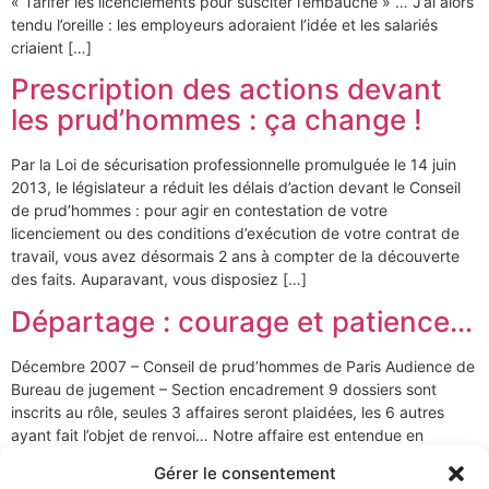
« Tarifer les licenciements pour susciter l’embauche » … J’ai alors
tendu l’oreille : les employeurs adoraient l’idée et les salariés
criaient […]
Prescription des actions devant
les prud’hommes : ça change !
Par la Loi de sécurisation professionnelle promulguée le 14 juin
2013, le législateur a réduit les délais d’action devant le Conseil
de prud’hommes : pour agir en contestation de votre
licenciement ou des conditions d’exécution de votre contrat de
travail, vous avez désormais 2 ans à compter de la découverte
des faits. Auparavant, vous disposiez […]
Départage : courage et patience…
Décembre 2007 – Conseil de prud’hommes de Paris Audience de
Bureau de jugement – Section encadrement 9 dossiers sont
inscrits au rôle, seules 3 affaires seront plaidées, les 6 autres
ayant fait l’objet de renvoi… Notre affaire est entendue en
deuxième position. Il s’agit d’un dossier de requalification de CDD
Gérer le consentement
en CDI. Dans ce cas, […]