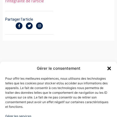
l’intégralité de l’article
Partager l'article
Gérer le consentement
Pour offrir les meilleures expériences, nous utilisons des technologies
telles que les cookies pour stocker et/ou accéder aux informations des
EVA TOUBOUL COHEN
appareils. Le fait de consentir à ces technologies nous permettra de
traiter des données telles que le comportement de navigation ou les ID
uniques sur ce site. Le fait de ne pas consentir ou de retirer son
Me Touboul négocie des sorties d’entreprise, plaide
consentement peut avoir un effet négatif sur certaines caractéristiques
des dossiers pour licenciement abusif, harcèlement
et fonctions.
moral, ruptures conventionnelles, travail dissimulé,
nullités de convention de forfait jour, ruptures
Gérer les services