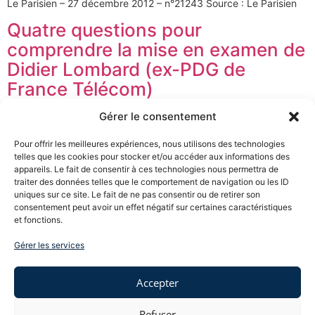
Le Parisien – 27 décembre 2012 – n°21243 Source : Le Parisien
Quatre questions pour
comprendre la mise en examen de
Didier Lombard (ex-PDG de
France Télécom)
Gérer le consentement
L’Express – 5 juillet 2012 (extrait) Source : LExpress.fr – Lire
l’intégralité de l’article
Pour offrir les meilleures expériences, nous utilisons des technologies
telles que les cookies pour stocker et/ou accéder aux informations des
←
Suivant
Prochain
→
appareils. Le fait de consentir à ces technologies nous permettra de
traiter des données telles que le comportement de navigation ou les ID
uniques sur ce site. Le fait de ne pas consentir ou de retirer son
consentement peut avoir un effet négatif sur certaines caractéristiques
et fonctions.
EVA TOUBOUL COHEN
Gérer les services
Me Touboul négocie des sorties d’entreprise, plaide
des dossiers pour licenciement abusif, harcèlement
Accepter
moral, ruptures conventionnelles, travail dissimulé,
nullités de convention de forfait jour, ruptures
Refuser