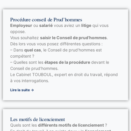
Licenciement pour faute professionnelle
Licenciement pour inaptitude
Procédure conseil de Prud’hommes
Licenciement pour insuffisance professionnelle
Employeur
ou
salarié
vous aviez un
litige
qui vous
oppose.
Licenciement pour motif personnel
Vous souhaitez
saisir le Conseil de prud’hommes
.
Dès lors vous vous posez différentes questions :
– Dans
quel cas
, le Conseil de prud’hommes est
compétent ?
– Quelles sont les
étapes de la procédure
devant le
Conseil de prud’hommes.
Le Cabinet TOUBOUL, expert en droit du travail, répond
à vos interrogations.
Lire la suite →
Les motifs de licenciement
Quels sont les
différents motifs de licenciement
?