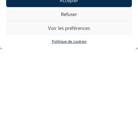
Accepter
d’
homologation par l’autorité administrative de
l’accord
.
Refuser
Quelle est l’
incidence de l’absence d’entretien
, de
signature
et d’
homologation
sur la validité de la rupture
Voir les préférences
conventionnelle ?
Politique de cookies
Lire la suite →
EVA TOUBOUL COHEN
Me Touboul négocie des sorties d’entreprise, plaide
des dossiers pour licenciement abusif, harcèlement
moral, ruptures conventionnelles, travail dissimulé,
nullités de convention de forfait jour, ruptures