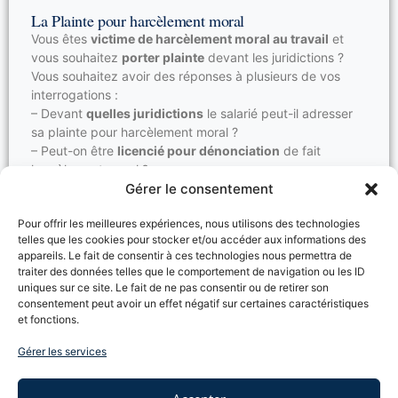
La Plainte pour harcèlement moral
Vous êtes
victime de harcèlement moral au travail
et
vous souhaitez
porter plainte
devant les juridictions ?
Vous souhaitez avoir des réponses à plusieurs de vos
interrogations :
– Devant
quelles juridictions
le salarié peut-il adresser
sa plainte pour harcèlement moral ?
– Peut-on être
licencié pour dénonciation
de fait
harcèlement moral ?
Le Cabinet TOUBOUL, expert en droit du travail, répond
Gérer le consentement
à vos interrogations.
Pour offrir les meilleures expériences, nous utilisons des technologies
Lire la suite →
telles que les cookies pour stocker et/ou accéder aux informations des
appareils. Le fait de consentir à ces technologies nous permettra de
traiter des données telles que le comportement de navigation ou les ID
uniques sur ce site. Le fait de ne pas consentir ou de retirer son
consentement peut avoir un effet négatif sur certaines caractéristiques
Rupture conventionnelle du CDI
et fonctions.
Rupture conventionnelle d’un contrat de travail à durée
Gérer les services
indéterminée
, quelles sont étapes ?
En droit du travail, la rupture conventionnelle suppose
une
phase d’entretien
, de
signature de l’accord
et