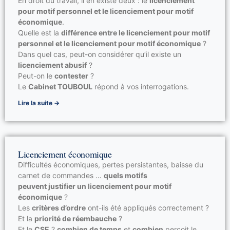
En droit du travail, il en existe deux : le
licenciement
pour motif personnel et le licenciement pour motif
économique
.
Quelle est la
différence entre le licenciement pour motif
personnel et le licenciement pour motif économique
?
Dans quel cas, peut-on considérer qu’il existe un
licenciement abusif
?
Peut-on le
contester
?
Le
Cabinet TOUBOUL
répond à vos interrogations.
Lire la suite →
Licenciement économique
Difficultés économiques, pertes persistantes, baisse du
carnet de commandes …
quels motifs
peuvent justifier un licenciement pour motif
économique
?
Les
critères d’ordre
ont-ils été appliqués correctement ?
Et la
priorité de réembauche
?
Et le
CSE
?
combien de temps
et
combien
perçoit le