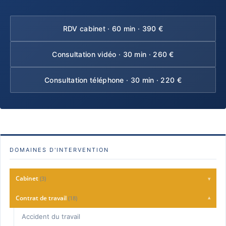
RDV cabinet · 60 min · 390 €
Consultation vidéo · 30 min · 260 €
Consultation téléphone · 30 min · 220 €
DOMAINES D'INTERVENTION
Cabinet
(3)
▾
Charte Qualité
Contrat de travail
(18)
▾
Consultation
Accident du travail