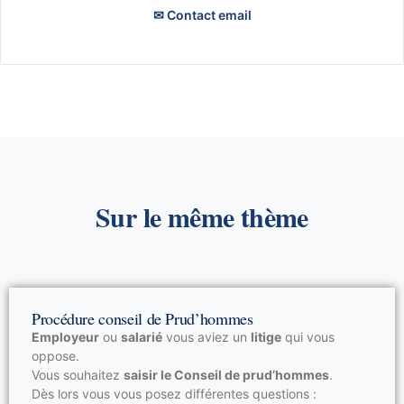
Les indemnités de licenciement
✉ Contact email
Rupture conventionnelle du CDD
Les motifs de licenciement
Rupture conventionnelle du CDI
Licenciement du salarie pendant le congé parental
Licenciement économique
Licenciement et CDD
Licenciement et CDI
Licenciement et congé maternité
Sur le même thème
Licenciement pour abandon de poste ou absences
injustifiées
Licenciement pour faute professionnelle
Licenciement pour inaptitude
Procédure conseil de Prud’hommes
Licenciement pour insuffisance professionnelle
Employeur
ou
salarié
vous aviez un
litige
qui vous
oppose.
Licenciement pour motif personnel
Vous souhaitez
saisir le Conseil de prud’hommes
.
Dès lors vous vous posez différentes questions :