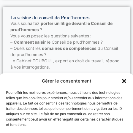
La saisine du conseil de Prud’hommes
Vous souhaitez
porter un litige devant le Conseil de
prud’hommes
?
Vous vous posez les questions suivantes :
–
Comment saisir
le Conseil de prud’hommes ?
– Quels sont les
domaines de compétences
du Conseil
de prud’hommes ?
Le Cabinet TOUBOUL, expert en droit du travail, répond
à vos interrogations.
Lire la suite →
Gérer le consentement
Pour offrir les meilleures expériences, nous utilisons des technologies
telles que les cookies pour stocker et/ou accéder aux informations des
appareils. Le fait de consentir à ces technologies nous permettra de
La Plainte pour harcèlement moral
traiter des données telles que le comportement de navigation ou les ID
Vous êtes
victime de harcèlement moral au travail
et
uniques sur ce site. Le fait de ne pas consentir ou de retirer son
vous souhaitez
porter plainte
devant les juridictions ?
consentement peut avoir un effet négatif sur certaines caractéristiques
Vous souhaitez avoir des réponses à plusieurs de vos
et fonctions.
interrogations :