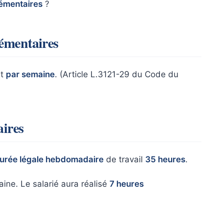
émentaires
?
émentaires
nt
par semaine
. (Article L.3121-29 du Code du
aires
urée légale hebdomadaire
de travail
35 heures
.
ine. Le salarié aura réalisé
7 heures