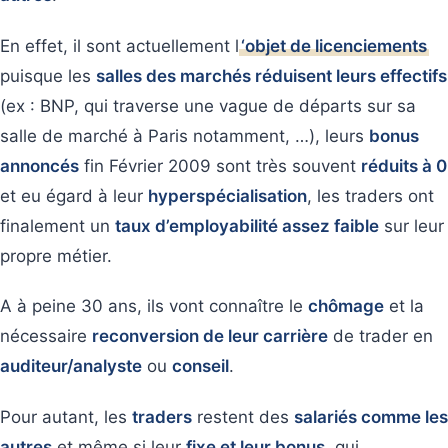
En effet, il sont actuellement l
‘objet de licenciements
puisque les
salles des marchés réduisent leurs effectifs
(ex : BNP, qui traverse une vague de départs sur sa
salle de marché à Paris notamment, …), leurs
bonus
annoncés
fin Février 2009 sont très souvent
réduits à 0
et eu égard à leur
hyperspécialisation
, les traders ont
finalement un
taux d’employabilité assez faible
sur leur
propre métier.
A à peine 30 ans, ils vont connaître le
chômage
et la
nécessaire
reconversion de leur carrière
de trader en
auditeur/analyste
ou
conseil
.
Pour autant, les
traders
restent des
salariés comme les
autres
et même si leur
fixe et leur bonus
, qui