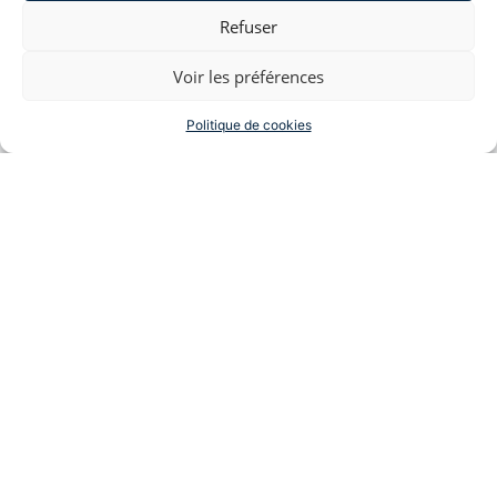
signature
et d’
homologation
sur la validité de la rupture
Refuser
conventionnelle ?
Voir les préférences
Lire la suite →
Politique de cookies
EVA TOUBOUL COHEN
Me Touboul négocie des sorties d’entreprise, plaide
des dossiers pour licenciement abusif, harcèlement
moral, ruptures conventionnelles, travail dissimulé,
nullités de convention de forfait jour, ruptures
abusives de période d’essai, inaptitudes pour raison
médicale.