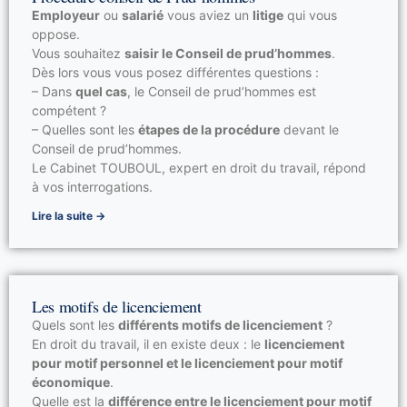
Licenciement pour insuffisance professionnelle
Employeur
ou
salarié
vous aviez un
litige
qui vous
oppose.
Licenciement pour motif personnel
Vous souhaitez
saisir le Conseil de prud’hommes
.
Dès lors vous vous posez différentes questions :
– Dans
quel cas
, le Conseil de prud’hommes est
compétent ?
– Quelles sont les
étapes de la procédure
devant le
Conseil de prud’hommes.
Le Cabinet TOUBOUL, expert en droit du travail, répond
à vos interrogations.
Lire la suite →
Les motifs de licenciement
Quels sont les
différents motifs de licenciement
?
En droit du travail, il en existe deux : le
licenciement
pour motif personnel et le licenciement pour motif
économique
.
Quelle est la
différence entre le licenciement pour motif