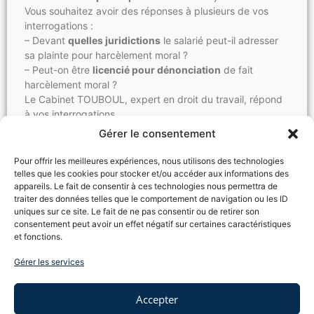
Vous souhaitez avoir des réponses à plusieurs de vos
interrogations :
– Devant
quelles juridictions
le salarié peut-il adresser
sa plainte pour harcèlement moral ?
– Peut-on être
licencié pour dénonciation
de fait
harcèlement moral ?
Le Cabinet TOUBOUL, expert en droit du travail, répond
à vos interrogations.
Gérer le consentement
Lire la suite →
Pour offrir les meilleures expériences, nous utilisons des technologies
telles que les cookies pour stocker et/ou accéder aux informations des
appareils. Le fait de consentir à ces technologies nous permettra de
traiter des données telles que le comportement de navigation ou les ID
Rupture conventionnelle du CDI
uniques sur ce site. Le fait de ne pas consentir ou de retirer son
Rupture conventionnelle d’un contrat de travail à durée
consentement peut avoir un effet négatif sur certaines caractéristiques
indéterminée
, quelles sont étapes ?
et fonctions.
En droit du travail, la rupture conventionnelle suppose
Gérer les services
une
phase d’entretien
, de
signature de l’accord
et
d’
homologation par l’autorité administrative de
l’accord
.
Accepter
Quelle est l’
incidence de l’absence d’entretien
, de