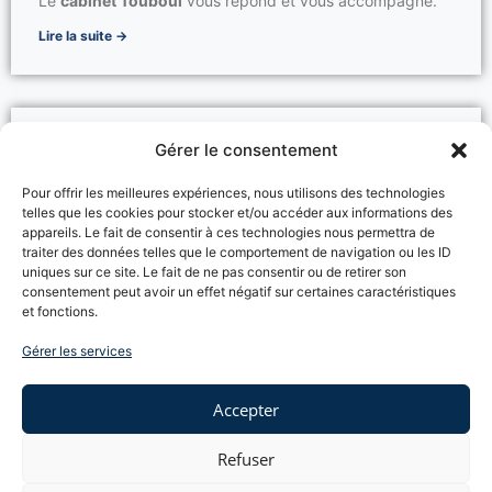
Le
cabinet Touboul
vous répond et vous accompagne.
Lire la suite →
La saisine du conseil de Prud’hommes
Gérer le consentement
Vous souhaitez
porter un litige devant le Conseil de
prud’hommes
?
Pour offrir les meilleures expériences, nous utilisons des technologies
telles que les cookies pour stocker et/ou accéder aux informations des
Vous vous posez les questions suivantes :
appareils. Le fait de consentir à ces technologies nous permettra de
–
Comment saisir
le Conseil de prud’hommes ?
traiter des données telles que le comportement de navigation ou les ID
– Quels sont les
domaines de compétences
du Conseil
uniques sur ce site. Le fait de ne pas consentir ou de retirer son
de prud’hommes ?
consentement peut avoir un effet négatif sur certaines caractéristiques
Le Cabinet TOUBOUL, expert en droit du travail, répond
et fonctions.
à vos interrogations.
Gérer les services
Lire la suite →
Accepter
Refuser
La Plainte pour harcèlement moral