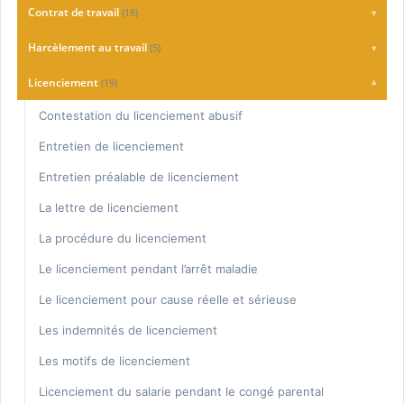
Charte Qualité
Contrat de travail
(18)
▾
Consultation
Accident du travail
Harcèlement au travail
(5)
▾
Honoraires
Agressions sur le lieu de travail
Harcèlement Moral Devant Le Conseil De Prud’hommes
Licenciement
(19)
▾
Auto-entrepreneur
Harcèlement moral et code du travail
Contestation du licenciement abusif
Durée de travail & Heures supplémentaires
La Plainte pour harcèlement moral
Entretien de licenciement
Entretien professionnel annuel
Lettre de dénonciation du harcèlement moral
Entretien préalable de licenciement
Fiche de paie
Prouver le harcèlement moral
La lettre de licenciement
Le travail à temps partiel
La procédure du licenciement
Les congés payés
Le licenciement pendant l’arrêt maladie
Médecine du travail
Le licenciement pour cause réelle et sérieuse
Négocier son départ d'une entreprise
Les indemnités de licenciement
Promesse d'embauche
Les motifs de licenciement
Rappel de salaire
Licenciement du salarie pendant le congé parental