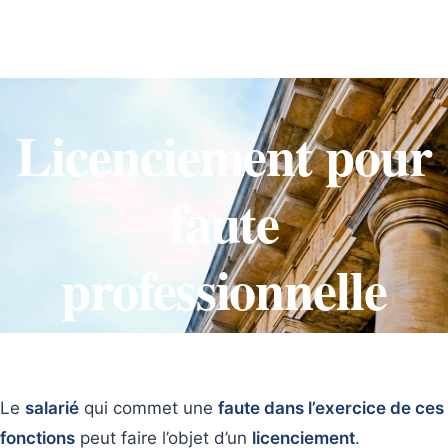
Licenciement pour
faute
professionnelle
MAI 15, 2020
5:21 PM
Le
salarié
qui commet une
faute dans l’exercice de ces
fonctions
peut faire l’objet d’un
licenciement
.