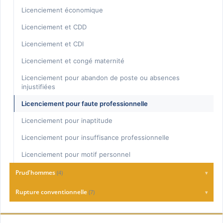
Règlement intérieur
Licenciement économique
Renouvellement de période d'essai
Licenciement et CDD
Rupture CDD
Licenciement et CDI
Rupture de période d'essai
Licenciement et congé maternité
Sanction
Licenciement pour abandon de poste ou absences
injustifiées
Traders
Licenciement pour faute professionnelle
Licenciement pour inaptitude
Licenciement pour insuffisance professionnelle
Licenciement pour motif personnel
Prud'hommes
(4)
▾
Départage au conseil des Prud’hommes
Rupture conventionnelle
(7)
▾
Déroulement d'une audience au fond devant le Conseil de
Entretien de rupture conventionnelle
prud'hommes