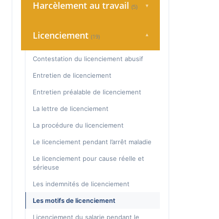
Honoraires
Harcèlement au travail
▾
(5)
Agressions sur le lieu de travail
Harcèlement Moral Devant Le Conseil
Auto-entrepreneur
Licenciement
▾
(19)
De Prud’hommes
Durée de travail & Heures
Harcèlement moral et code du travail
supplémentaires
Contestation du licenciement abusif
La Plainte pour harcèlement moral
Entretien professionnel annuel
Entretien de licenciement
Lettre de dénonciation du harcèlement
Fiche de paie
Entretien préalable de licenciement
moral
Le travail à temps partiel
La lettre de licenciement
Prouver le harcèlement moral
Les congés payés
La procédure du licenciement
Médecine du travail
Le licenciement pendant l’arrêt maladie
Négocier son départ d'une entreprise
Le licenciement pour cause réelle et
sérieuse
Promesse d'embauche
Les indemnités de licenciement
Rappel de salaire
Les motifs de licenciement
Règlement intérieur
Licenciement du salarie pendant le