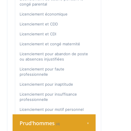
Renouvellement de période d'essai
congé parental
Rupture CDD
Licenciement économique
Rupture de période d'essai
Licenciement et CDD
Sanction
Licenciement et CDI
Traders
Licenciement et congé maternité
Licenciement pour abandon de poste
ou absences injustifiées
Licenciement pour faute
professionnelle
Licenciement pour inaptitude
Licenciement pour insuffisance
professionnelle
Licenciement pour motif personnel
Prud'hommes
▾
(4)