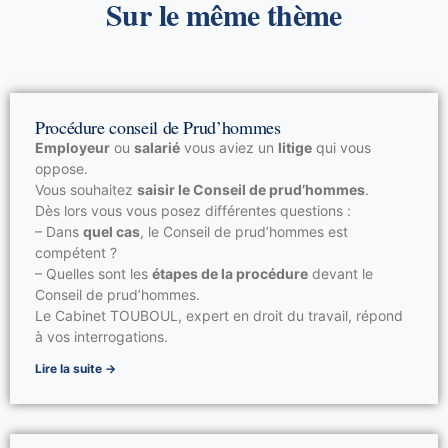
Sur le même thème
Sanction
Licenciement pour abandon de poste ou absences
injustifiées
Traders
Licenciement pour faute professionnelle
Licenciement pour inaptitude
Procédure conseil de Prud’hommes
Licenciement pour insuffisance professionnelle
Employeur
ou
salarié
vous aviez un
litige
qui vous
oppose.
Licenciement pour motif personnel
Vous souhaitez
saisir le Conseil de prud’hommes
.
Dès lors vous vous posez différentes questions :
– Dans
quel cas
, le Conseil de prud’hommes est
compétent ?
– Quelles sont les
étapes de la procédure
devant le
Conseil de prud’hommes.
Le Cabinet TOUBOUL, expert en droit du travail, répond
à vos interrogations.
Lire la suite →