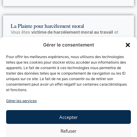
La Plainte pour harcèlement moral
Vous êtes
victime de harcèlement moral au travail
et
vous souhaitez
porter plainte
devant les juridictions ?
Gérer le consentement
Vous souhaitez avoir des réponses à plusieurs de vos
interrogations :
Pour offrir les meilleures expériences, nous utilisons des technologies
– Devant
quelles juridictions
le salarié peut-il adresser
telles que les cookies pour stocker et/ou accéder aux informations des
sa plainte pour harcèlement moral ?
appareils. Le fait de consentir à ces technologies nous permettra de
– Peut-on être
licencié pour dénonciation
de fait
traiter des données telles que le comportement de navigation ou les ID
harcèlement moral ?
uniques sur ce site. Le fait de ne pas consentir ou de retirer son
Le Cabinet TOUBOUL, expert en droit du travail, répond
consentement peut avoir un effet négatif sur certaines caractéristiques
à vos interrogations.
et fonctions.
Lire la suite →
Gérer les services
Accepter
Rupture conventionnelle du CDI
Refuser
Rupture conventionnelle d’un contrat de travail à durée