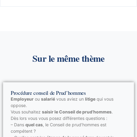
Rupture conventionnelle du CDI
Licenciement du salarie pendant le congé parental
Licenciement économique
Licenciement et CDD
Licenciement et CDI
Licenciement et congé maternité
Sur le même thème
Licenciement pour abandon de poste ou absences
injustifiées
Licenciement pour faute professionnelle
Licenciement pour inaptitude
Procédure conseil de Prud’hommes
Licenciement pour insuffisance professionnelle
Employeur
ou
salarié
vous aviez un
litige
qui vous
oppose.
Licenciement pour motif personnel
Vous souhaitez
saisir le Conseil de prud’hommes
.
Dès lors vous vous posez différentes questions :
– Dans
quel cas
, le Conseil de prud’hommes est
compétent ?