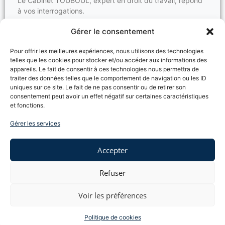
Le Cabinet TOUBOUL, expert en droit du travail, répond
à vos interrogations.
Lire la suite →
Gérer le consentement
Pour offrir les meilleures expériences, nous utilisons des technologies
telles que les cookies pour stocker et/ou accéder aux informations des
appareils. Le fait de consentir à ces technologies nous permettra de
Rupture conventionnelle du CDI
traiter des données telles que le comportement de navigation ou les ID
Rupture conventionnelle d’un contrat de travail à durée
uniques sur ce site. Le fait de ne pas consentir ou de retirer son
consentement peut avoir un effet négatif sur certaines caractéristiques
indéterminée
, quelles sont étapes ?
et fonctions.
En droit du travail, la rupture conventionnelle suppose
une
phase d’entretien
, de
signature de l’accord
et
Gérer les services
d’
homologation par l’autorité administrative de
l’accord
.
Accepter
Quelle est l’
incidence de l’absence d’entretien
, de
signature
et d’
homologation
sur la validité de la rupture
conventionnelle ?
Refuser
Lire la suite →
Voir les préférences
Politique de cookies