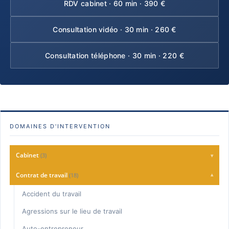
RDV cabinet · 60 min · 390 €
Consultation vidéo · 30 min · 260 €
Consultation téléphone · 30 min · 220 €
DOMAINES D'INTERVENTION
Cabinet
(3)
▾
Charte Qualité
Contrat de travail
(18)
▾
Consultation
Accident du travail
Honoraires
Agressions sur le lieu de travail
Auto-entrepreneur