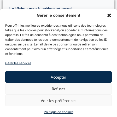
La Plainte pour harcèlement moral
Vous êtes
victime de harcèlement moral au travail
et
Gérer le consentement
vous souhaitez
porter plainte
devant les juridictions ?
Vous souhaitez avoir des réponses à plusieurs de vos
Pour offrir les meilleures expériences, nous utilisons des technologies
interrogations :
telles que les cookies pour stocker et/ou accéder aux informations des
appareils. Le fait de consentir à ces technologies nous permettra de
– Devant
quelles juridictions
le salarié peut-il adresser
traiter des données telles que le comportement de navigation ou les ID
sa plainte pour harcèlement moral ?
uniques sur ce site. Le fait de ne pas consentir ou de retirer son
– Peut-on être
licencié pour dénonciation
de fait
consentement peut avoir un effet négatif sur certaines caractéristiques
harcèlement moral ?
et fonctions.
Le Cabinet TOUBOUL, expert en droit du travail, répond
à vos interrogations.
Gérer les services
Lire la suite →
Accepter
Refuser
Rupture conventionnelle du CDI
Voir les préférences
Rupture conventionnelle d’un contrat de travail à durée
indéterminée
, quelles sont étapes ?
Politique de cookies
En droit du travail, la rupture conventionnelle suppose