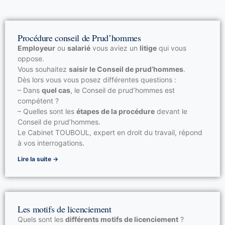
Licenciement pour faute professionnelle
Licenciement pour inaptitude
Procédure conseil de Prud’hommes
Licenciement pour insuffisance professionnelle
Employeur
ou
salarié
vous aviez un
litige
qui vous
oppose.
Licenciement pour motif personnel
Vous souhaitez
saisir le Conseil de prud’hommes
.
Dès lors vous vous posez différentes questions :
– Dans
quel cas
, le Conseil de prud’hommes est
compétent ?
– Quelles sont les
étapes de la procédure
devant le
Conseil de prud’hommes.
Le Cabinet TOUBOUL, expert en droit du travail, répond
à vos interrogations.
Lire la suite →
Les motifs de licenciement
Quels sont les
différents motifs de licenciement
?