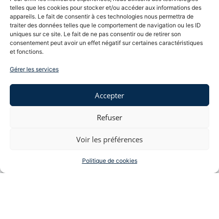
interrogations :
telles que les cookies pour stocker et/ou accéder aux informations des
– Devant
quelles juridictions
le salarié peut-il adresser
appareils. Le fait de consentir à ces technologies nous permettra de
sa plainte pour harcèlement moral ?
traiter des données telles que le comportement de navigation ou les ID
– Peut-on être
licencié pour dénonciation
de fait
uniques sur ce site. Le fait de ne pas consentir ou de retirer son
consentement peut avoir un effet négatif sur certaines caractéristiques
harcèlement moral ?
et fonctions.
Le Cabinet TOUBOUL, expert en droit du travail, répond
à vos interrogations.
Gérer les services
Lire la suite →
Accepter
Refuser
Rupture conventionnelle du CDI
Voir les préférences
Rupture conventionnelle d’un contrat de travail à durée
indéterminée
, quelles sont étapes ?
En droit du travail, la rupture conventionnelle suppose
Politique de cookies
une
phase d’entretien
, de
signature de l’accord
et
d’
homologation par l’autorité administrative de
l’accord
.
Quelle est l’
incidence de l’absence d’entretien
, de
signature
et d’
homologation
sur la validité de la rupture