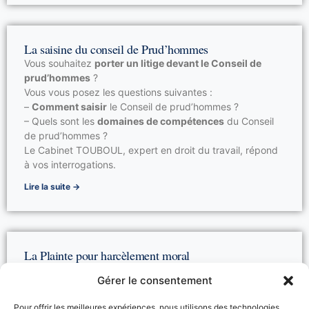
La saisine du conseil de Prud’hommes
Vous souhaitez
porter un litige devant le Conseil de
prud’hommes
?
Vous vous posez les questions suivantes :
–
Comment saisir
le Conseil de prud’hommes ?
– Quels sont les
domaines de compétences
du Conseil
de prud’hommes ?
Le Cabinet TOUBOUL, expert en droit du travail, répond
à vos interrogations.
Lire la suite →
La Plainte pour harcèlement moral
Vous êtes
victime de harcèlement moral au travail
et
Gérer le consentement
vous souhaitez
porter plainte
devant les juridictions ?
Vous souhaitez avoir des réponses à plusieurs de vos
Pour offrir les meilleures expériences, nous utilisons des technologies