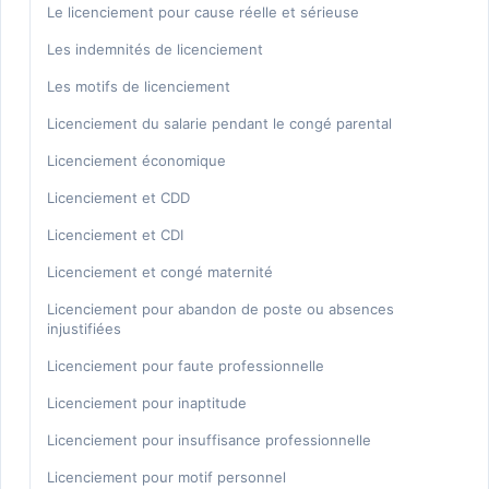
Médecine du travail
Le licenciement pour cause réelle et sérieuse
Négocier son départ d'une entreprise
Les indemnités de licenciement
Promesse d'embauche
Les motifs de licenciement
Rappel de salaire
Licenciement du salarie pendant le congé parental
Règlement intérieur
Licenciement économique
Renouvellement de période d'essai
Licenciement et CDD
Rupture CDD
Licenciement et CDI
Rupture de période d'essai
Licenciement et congé maternité
Sanction
Licenciement pour abandon de poste ou absences
injustifiées
Traders
Licenciement pour faute professionnelle
Licenciement pour inaptitude
Licenciement pour insuffisance professionnelle
Licenciement pour motif personnel