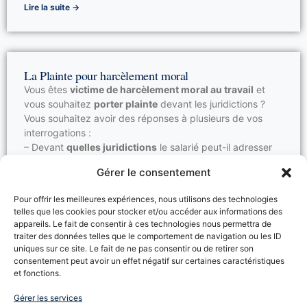
Lire la suite →
La Plainte pour harcèlement moral
Vous êtes
victime de harcèlement moral au travail
et
vous souhaitez
porter plainte
devant les juridictions ?
Vous souhaitez avoir des réponses à plusieurs de vos
interrogations :
– Devant
quelles juridictions
le salarié peut-il adresser
sa plainte pour harcèlement moral ?
Gérer le consentement
– Peut-on être
licencié pour dénonciation
de fait
harcèlement moral ?
Pour offrir les meilleures expériences, nous utilisons des technologies
Le Cabinet TOUBOUL, expert en droit du travail, répond
telles que les cookies pour stocker et/ou accéder aux informations des
à vos interrogations.
appareils. Le fait de consentir à ces technologies nous permettra de
traiter des données telles que le comportement de navigation ou les ID
Lire la suite →
uniques sur ce site. Le fait de ne pas consentir ou de retirer son
consentement peut avoir un effet négatif sur certaines caractéristiques
et fonctions.
Gérer les services